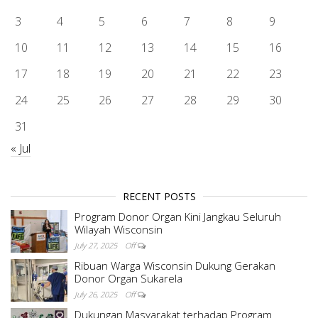
3
4
5
6
7
8
9
10
11
12
13
14
15
16
17
18
19
20
21
22
23
24
25
26
27
28
29
30
31
« Jul
RECENT POSTS
Program Donor Organ Kini Jangkau Seluruh
Wilayah Wisconsin
July 27, 2025
Off
Ribuan Warga Wisconsin Dukung Gerakan
Donor Organ Sukarela
July 26, 2025
Off
Dukungan Masyarakat terhadap Program