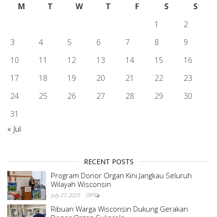
M
T
W
T
F
S
S
1
2
3
4
5
6
7
8
9
10
11
12
13
14
15
16
17
18
19
20
21
22
23
24
25
26
27
28
29
30
31
« Jul
RECENT POSTS
Program Donor Organ Kini Jangkau Seluruh
Wilayah Wisconsin
July 27, 2025
Off
Ribuan Warga Wisconsin Dukung Gerakan