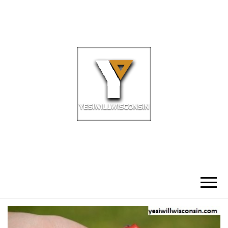
INFORMASI
yesiwillwisconsin.com adalah situs
informasi aliansi organisasi donor dan
bantuan kemanusian untuk
ALIANSI
meningkatkan jumlah organ, mata,
dan jaringan yang dapat didonasikan
ORGANISASI
untuk transplantasi di Wincosin USA