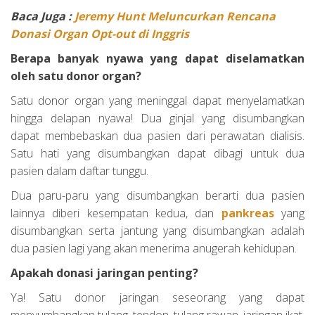
Baca Juga :
Jeremy Hunt Meluncurkan Rencana
Donasi Organ Opt-out di Inggris
Berapa banyak nyawa yang dapat diselamatkan
oleh satu donor organ?
Satu donor organ yang meninggal dapat menyelamatkan
hingga delapan nyawa! Dua ginjal yang disumbangkan
dapat membebaskan dua pasien dari perawatan dialisis.
Satu hati yang disumbangkan dapat dibagi untuk dua
pasien dalam daftar tunggu.
Dua paru-paru yang disumbangkan berarti dua pasien
lainnya diberi kesempatan kedua, dan
pankreas
yang
disumbangkan serta jantung yang disumbangkan adalah
dua pasien lagi yang akan menerima anugerah kehidupan.
Apakah donasi jaringan penting?
Ya! Satu donor jaringan seseorang yang dapat