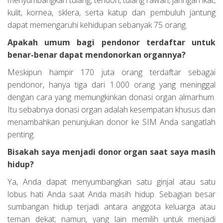
menyumbangkan tulang, tendon, tulang rawan, jaringan ikat,
kulit, kornea, sklera, serta katup dan pembuluh jantung
dapat memengaruhi kehidupan sebanyak 75 orang.
Apakah umum bagi pendonor terdaftar untuk
benar-benar dapat mendonorkan organnya?
Meskipun hampir 170 juta orang terdaftar sebagai
pendonor, hanya tiga dari 1.000 orang yang meninggal
dengan cara yang memungkinkan donasi organ almarhum.
Itu sebabnya donasi organ adalah kesempatan khusus dan
menambahkan penunjukan donor ke SIM Anda sangatlah
penting.
Bisakah saya menjadi donor organ saat saya masih
hidup?
Ya, Anda dapat menyumbangkan satu ginjal atau satu
lobus hati Anda saat Anda masih hidup. Sebagian besar
sumbangan hidup terjadi antara anggota keluarga atau
teman dekat; namun, yang lain memilih untuk menjadi