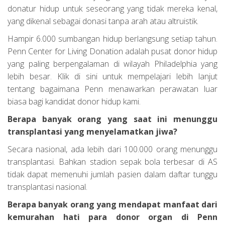
donatur hidup untuk seseorang yang tidak mereka kenal,
yang dikenal sebagai donasi tanpa arah atau altruistik.
Hampir 6.000 sumbangan hidup berlangsung setiap tahun.
Penn Center for Living Donation adalah pusat donor hidup
yang paling berpengalaman di wilayah Philadelphia yang
lebih besar. Klik di sini untuk mempelajari lebih lanjut
tentang bagaimana Penn menawarkan perawatan luar
biasa bagi kandidat donor hidup kami.
Berapa banyak orang yang saat ini menunggu
transplantasi yang menyelamatkan jiwa?
Secara nasional, ada lebih dari 100.000 orang menunggu
transplantasi. Bahkan stadion sepak bola terbesar di AS
tidak dapat memenuhi jumlah pasien dalam daftar tunggu
transplantasi nasional.
Berapa banyak orang yang mendapat manfaat dari
kemurahan hati para donor organ di Penn