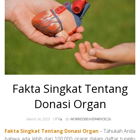
DONOR DAN
BANTUAN
KEMANUSIAA
WINCOSIN US
Fakta Singkat Tentang
Donasi Organ
March 24, 2023
Off
By
WORRIEDBEAVER489C8C26
Fakta Singkat Tentang Donasi Organ
– Tahukah Anda
bahwa ada lebih dari 100.000 orang dalam daftar tunggu