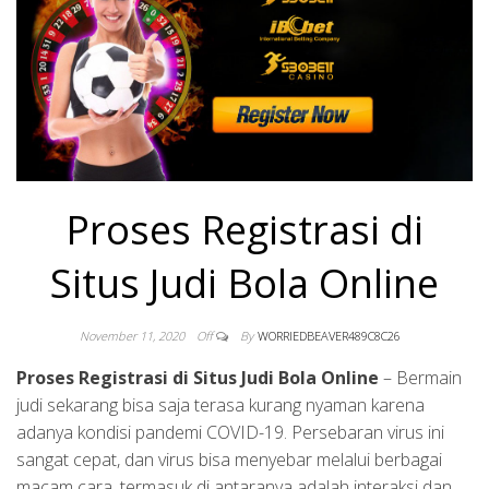
DONOR DAN
BANTUAN
KEMANUSIAA
Proses Registrasi di
WINCOSIN US
Situs Judi Bola Online
November 11, 2020
Off
By
WORRIEDBEAVER489C8C26
Proses Registrasi di
Situs Judi Bola Online
– Bermain
judi sekarang bisa saja terasa kurang nyaman karena
adanya kondisi pandemi COVID-19. Persebaran virus ini
sangat cepat, dan virus bisa menyebar melalui berbagai
macam cara, termasuk di antaranya adalah interaksi dan