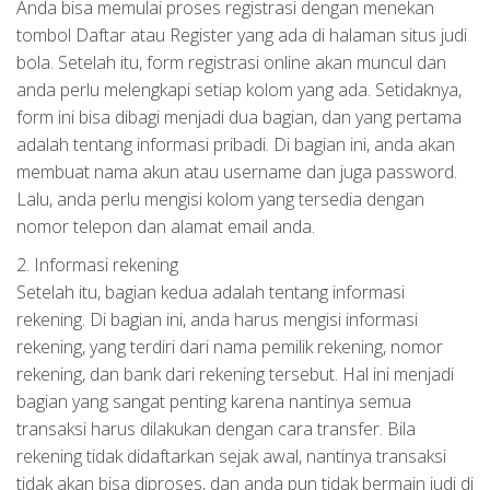
Anda bisa memulai proses registrasi dengan menekan
tombol Daftar atau Register yang ada di halaman situs judi
bola. Setelah itu, form registrasi online akan muncul dan
anda perlu melengkapi setiap kolom yang ada. Setidaknya,
form ini bisa dibagi menjadi dua bagian, dan yang pertama
adalah tentang informasi pribadi. Di bagian ini, anda akan
membuat nama akun atau username dan juga password.
Lalu, anda perlu mengisi kolom yang tersedia dengan
nomor telepon dan alamat email anda.
2. Informasi rekening
Setelah itu, bagian kedua adalah tentang informasi
rekening. Di bagian ini, anda harus mengisi informasi
rekening, yang terdiri dari nama pemilik rekening, nomor
rekening, dan bank dari rekening tersebut. Hal ini menjadi
bagian yang sangat penting karena nantinya semua
transaksi harus dilakukan dengan cara transfer. Bila
rekening tidak didaftarkan sejak awal, nantinya transaksi
tidak akan bisa diproses, dan anda pun tidak bermain judi di