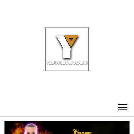
INFORMASI
yesiwillwisconsin.com adalah situs
informasi aliansi organisasi donor dan
bantuan kemanusian untuk
ALIANSI
meningkatkan jumlah organ, mata,
dan jaringan yang dapat didonasikan
ORGANISASI
untuk transplantasi di Wincosin USA