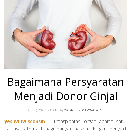
DONOR DAN
BANTUAN
KEMANUSIAA
WINCOSIN US
Bagaimana Persyaratan
Menjadi Donor Ginjal
May 27, 2022
Off
By
WORRIEDBEAVER489C8C26
yesiwillwisconsin
– Transplantasi organ adalah satu-
satunya alternatif bagi banyak pasien dengan penyakit