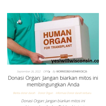
September 26, 2022
Off
By
WORRIEDBEAVER489C8C26
Donasi Organ: Jangan biarkan mitos ini
membingungkan Anda
Berita donor darah
Donor Organ
Informasi Donor darah terbaru
Donasi Organ: Jangan biarkan mitos ini