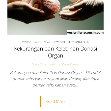
October 1, 2022
Off
By
WORRIEDBEAVER489C8C26
Kekurangan dan Kelebihan Donasi
Organ
Donor Organ
Informasi Donor Organ
Kekurangan dan Kelebihan Donasi Organ – Kita tidak
pernah tahu kapan tragedi akan datang. Kita tidak
pernah tahu kapan suatu…
Read More