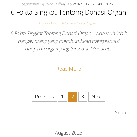
September 14, 2022
Off
By
WORRIEDBEAVER489C8C26
6 Fakta Singkat Tentang Donasi Organ
Donor Organ
Informasi Donor Organ
6 Fakta Singkat Tentang Donasi Organ – Ada jauh lebih
banyak orang yang membutuhkan transplantasi
daripada organ yang tersedia. Menurut…
Read More
Posts pagination
Previous
1
2
3
Next
Search for:
August 2026