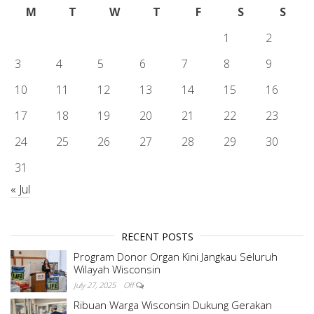
M
T
W
T
F
S
S
1
2
3
4
5
6
7
8
9
10
11
12
13
14
15
16
17
18
19
20
21
22
23
24
25
26
27
28
29
30
31
« Jul
RECENT POSTS
Program Donor Organ Kini Jangkau Seluruh
Wilayah Wisconsin
July 27, 2025
Off
Ribuan Warga Wisconsin Dukung Gerakan