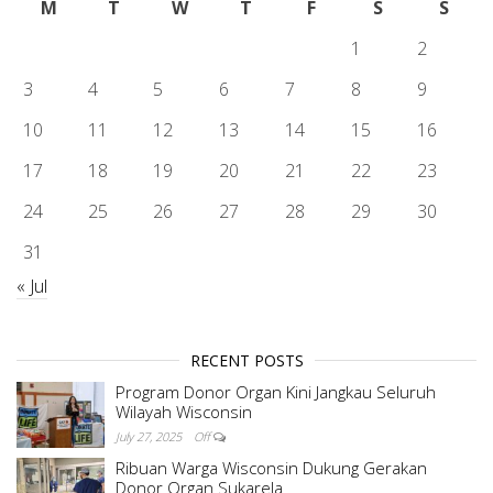
M
T
W
T
F
S
S
1
2
3
4
5
6
7
8
9
10
11
12
13
14
15
16
17
18
19
20
21
22
23
24
25
26
27
28
29
30
31
« Jul
RECENT POSTS
Program Donor Organ Kini Jangkau Seluruh
Wilayah Wisconsin
July 27, 2025
Off
Ribuan Warga Wisconsin Dukung Gerakan
Donor Organ Sukarela