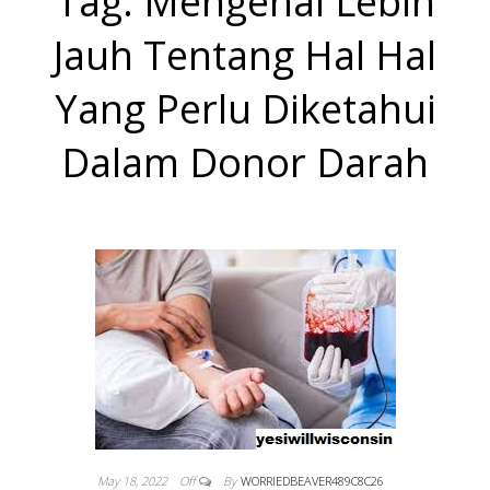
Tag:
Mengenal Lebih
DONOR DAN
Jauh Tentang Hal Hal
BANTUAN
Yang Perlu Diketahui
Dalam Donor Darah
KEMANUSIAA
WINCOSIN US
May 18, 2022
Off
By
WORRIEDBEAVER489C8C26