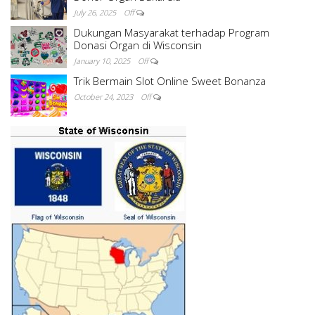
July 26, 2025
Off
Dukungan Masyarakat terhadap Program
Donasi Organ di Wisconsin
January 10, 2025
Off
Trik Bermain Slot Online Sweet Bonanza
October 24, 2023
Off