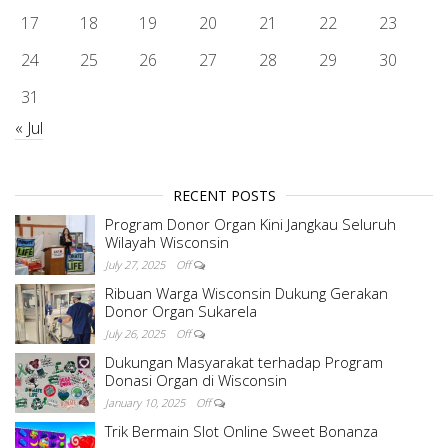
17
18
19
20
21
22
23
24
25
26
27
28
29
30
31
« Jul
RECENT POSTS
Program Donor Organ Kini Jangkau Seluruh
Wilayah Wisconsin
July 27, 2025
Off
Ribuan Warga Wisconsin Dukung Gerakan
Donor Organ Sukarela
July 26, 2025
Off
Dukungan Masyarakat terhadap Program
Donasi Organ di Wisconsin
January 10, 2025
Off
Trik Bermain Slot Online Sweet Bonanza