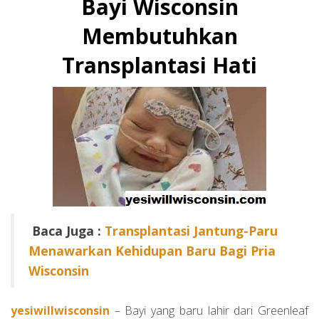
Bayi Wisconsin
Membutuhkan
Transplantasi Hati
Baca Juga :
Transplantasi Jantung-Paru
Menawarkan Kehidupan Baru Bagi Pria
Wisconsin
yesiwillwisconsin
– Bayi yang baru lahir dari Greenleaf