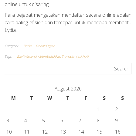
online untuk disaring.
Para pejabat mengatakan mendaftar secara online adalah
cara paling efisien dan tercepat untuk mencoba membantu
Lydia.
Category
Berita
Donor Organ
Tags
Bayi Wisconsin Membutuhkan Transplantasi Hati
Search for:
August 2026
M
T
W
T
F
S
S
1
2
3
4
5
6
7
8
9
10
11
12
13
14
15
16