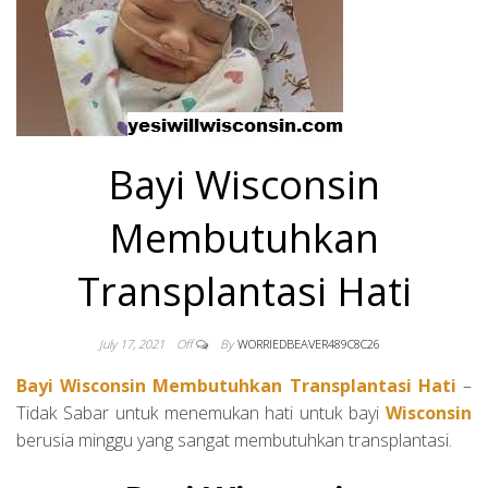
DONOR DAN
BANTUAN
KEMANUSIAA
Bayi Wisconsin
Membutuhkan
WINCOSIN US
Transplantasi Hati
July 17, 2021
Off
By
WORRIEDBEAVER489C8C26
Bayi Wisconsin Membutuhkan Transplantasi Hati
–
Tidak Sabar untuk menemukan hati untuk bayi
Wisconsin
berusia minggu yang sangat membutuhkan transplantasi.